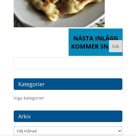
NÄSTA INLÄGG
KOMMER SNART
Kategorier
Inga kategorier
Arkiv
Arkiv